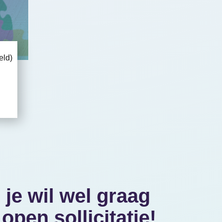
eld)
 je wil wel graag
pen sollicitatie!