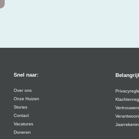
Snel naar:
Belangri
Over ons
Privacyregl
Onze Huizen
Klachtenre
Stories
Vertrouwen
Contact
Verantwoor
Vacatures
Jaarrekeni
Doneren