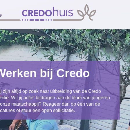
s
Werken bij Credo
j zijn altijd op zoek naar uitbreiding van de Credo
milie. Wil jij actief bijdragen aan de bloei van jongeren
 onze maatschappij? Reageer dan op één van de
catures of stuur een open sollicitatie.