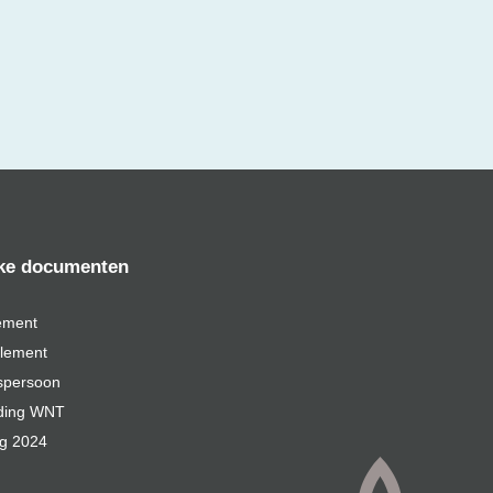
jke documenten
ement
glement
spersoon
ding WNT
ng 2024