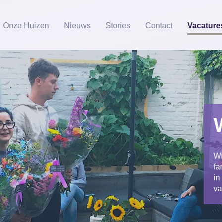
Onze Huizen
Nieuws
Stories
Contact
Vacature
Wi
fa
in
va