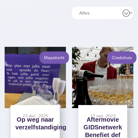
Filter
op
plaats:
Maastricht
Credohuis
Alles
Credohuis
Ede
23 dec. 2025
13 sep. 2023
Op weg naar
Aftermovie
Maastricht
verzelfstandiging
GIDSnetwerk
Benefiet def